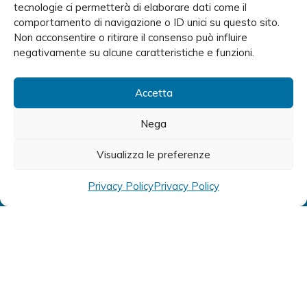
tecnologie ci permetterà di elaborare dati come il
comportamento di navigazione o ID unici su questo sito.
Non acconsentire o ritirare il consenso può influire
negativamente su alcune caratteristiche e funzioni.
Accetta
Nega
Prenota ora una
Visualizza le preferenze
visita
medica.
Privacy Policy
Privacy Policy
(+39) 06 9311413
Prenota ora