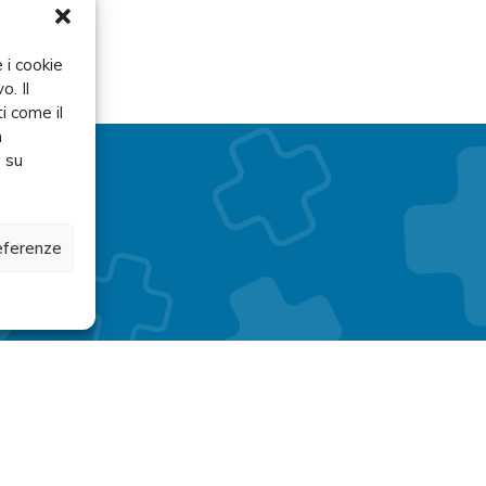
 i cookie
o. Il
i come il
n
e su
referenze
a.