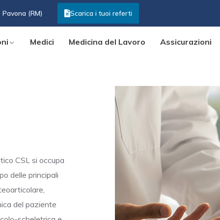
3 Pavona (RM)
Scarica i tuoi referti
oni
Medici
Medicina del Lavoro
Assicurazioni
stico CSL si occupa
o delle principali
teoarticolare,
inica del paziente
colo-scheletrica e