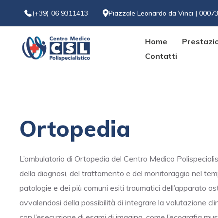
(+39) 06 9311413
Piazzale Leonardo da Vinci | 0007
Home
Prestazi
Contatti
Ortopedia
L’ambulatorio di Ortopedia del Centro Medico Polispeciali
della diagnosi, del trattamento e del monitoraggio nel temp
patologie e dei più comuni esiti traumatici dell’apparato os
avvalendosi della possibilità di integrare la valutazione cl
con l’esecuzione di esami di imaging, come l’ecografia mus