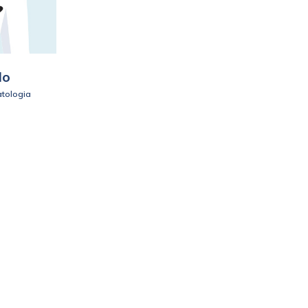
lo
atologia