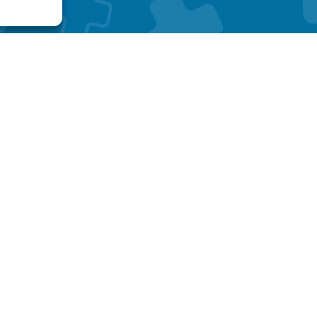
a.
(+39) 06 9311413
info@centromedicocsl.it
Piazzale Leonardo da Vinci
00073 Pavona di Castel
i
Gandolfo (RM)
 Lazio (POR