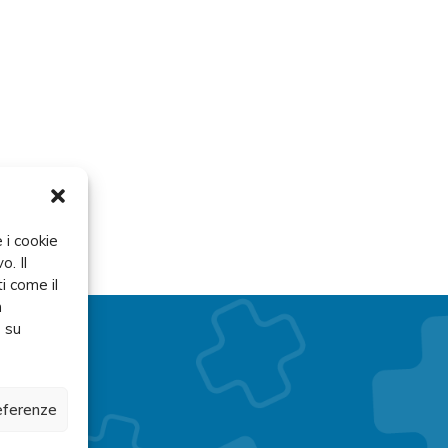
 i cookie
o. Il
i come il
n
e su
referenze