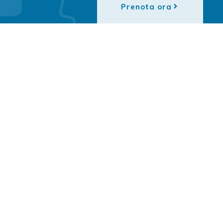
Prenota ora
Fondi Europei
Direttore Sanitario: Dott. L. Rondini